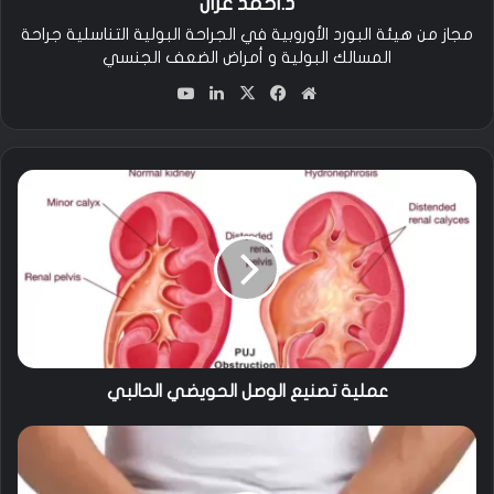
د.أحمد غزال
مجاز من هيئة البورد الأوروبية في الجراحة البولية التناسلية جراحة
المسالك البولية و أمراض الضعف الجنسي
مو
في
‫X
لين
‫You
قع
سب
كدإ
Tu
الوي
وك
ن
be
ب
ع
م
ل
ي
ة
ت
ص
ن
ي
ع
عملية تصنيع الوصل الحويضي الحالبي
ا
ل
ا
و
ل
ص
د