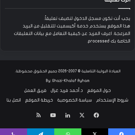
يجب أنت تكون
مسجل الدخول
لتضيف تعليقاً.
هذا الموقع يستخدم خدمة أكيسميت للتقليل من البريد
المزعجة.
اعرف المزيد عن كيفية التعامل مع بيانات التعليقات
الخاصة بك processed
.
العيادة البولية التناسلية © 2007-2026 جميع الحقوق محفوظة.
By:
Ghazi-Khalaf Ayham
حول الموقع
د.أحمد فريد غزال
فريق العمل
شروط الإستخدام
سياسة الخصوصية
خريطة الموقع
اتصل بنا
‫X
فيسبوك
لينكدإن
‫YouTube
ملخص
الموقع