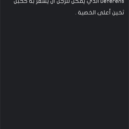
Deferens الذي يمكن للرجل أن يشعر به كحبل
ثخين أعلى الخصية .