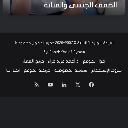
الضعف الجنسي والعنانة
ا
ل
ع
ن
ا
ن
ة
العيادة البولية التناسلية © 2007-2026 جميع الحقوق محفوظة.
By:
Ghazi-Khalaf Ayham
حول الموقع
د.أحمد فريد غزال
فريق العمل
شروط الإستخدام
سياسة الخصوصية
خريطة الموقع
اتصل بنا
‫X
فيسبوك
لينكدإن
‫YouTube
ملخص
الموقع
RSS