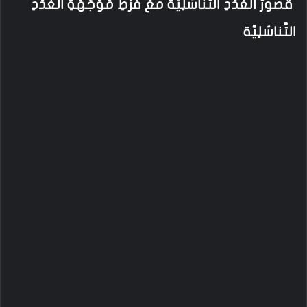
قُصورُ الغُدَدِ التَّناسُلِيَّة معَ فَرْطِ مُوَجِّهَةِ الغُدَدِ
التَّناسُلِيَّة