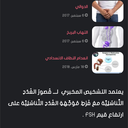
الدوالي
6 سبتمبر، 2017
التهاب البربخ
6 سبتمبر، 2017
انعدام النطاف الانسدادي
18 مارس، 2018
يعتمد التشخيص المخبري لـــ قُصورُ الغُدَدِ
التَّناسُلِيَّة معَ فَرْطِ مُوَجِّهَةِ الغُدَدِ التَّناسُلِيَّة على
ارتفاع قيم
FSH
.