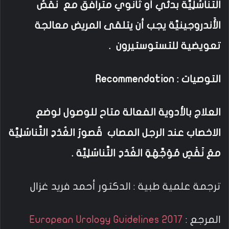
التَّناسُلِيَّة بدئي أو ثانوي مترافق مع نَقْصُ
الأَندروجينيَّة يجب أن يتلقى المريض معالجة
تعويضية للتستوستيرون .
التوصيات :
Recommendation
العلاج بالأدوية الفعالة متاح للوصول لوضع
الاخصاب عند الرجل المصاب قُصورُ الغُدَدِ التَّناسُلِيَّة
معَ نَقْصِ مُوَجِّهَةِ الغُدَدِ التَّناسُلِيَّة .
ترجمة علمية طبية : الدكتور أحمد فريد غزال
المرجع :
European Urology Guidelines 2017