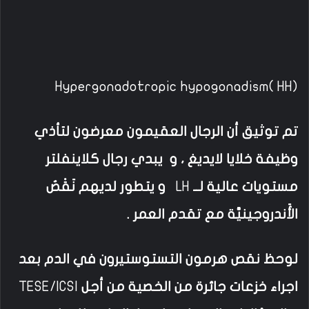
(Hypergonadotropic hypogonadism( HH
تم توثيق أن الرجال العقيمون معرضون لتأذي
وظيفة خلايا لايديغ ، و يبدي رجال كلاينفلتر
مستويات عالية لــ
LH
و يتطور لديهم نَقْصُ
الأَندروجينيَّة مع تقدم العمر .
لوحظ نقص هرمون التستوستيرون في الدم بعد
اجراء خزعات جائرة من الخصية من أجل
TESE/ICSI