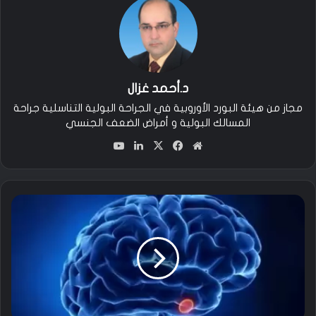
د.أحمد غزال
مجاز من هيئة البورد الأوروبية في الجراحة البولية التناسلية جراحة
المسالك البولية و أمراض الضعف الجنسي
مو
في
‫X
لين
‫You
قع
سب
كدإ
Tu
الوي
وك
ن
be
ب
قُ
ص
و
رُ
ا
ل
غُ
دَ