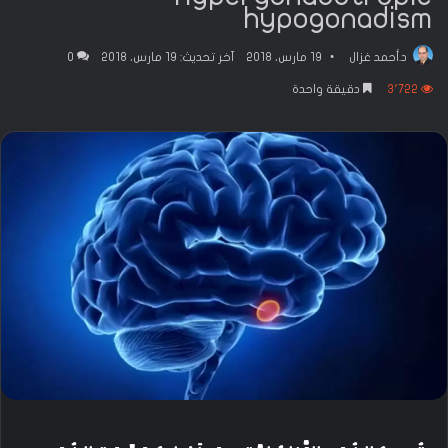
hypogonadism
د.أحمد غزال
19 مارس، 2018
آخر تحديث: 19 مارس، 2018
0
3٬722
دقيقة واحدة