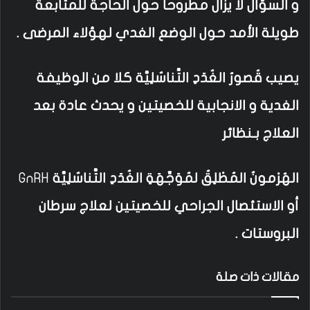
و السؤال لا يزال مطروحا حول الحاجة للمتابعة
طويلة الأمد حول الوضع الغدي لهؤلاء المرضى .
يصيب قُصورُ الغُدَدِ التَّناسُلِيَّة كلا من الوظيفة
الغدية و الانجابية للخصيتين و يحدث عادة بعد
العلاج بـنظائر
الهُرْمونُ المُطْلِقُ لمُوَجِّهَةِ الغُدَدِ التَّناسُلِيَّة
GnRH
أو الاستئصال الجراحي للخصيتين لعلاج سرطان
البروستات .
مقالات ذات صلة