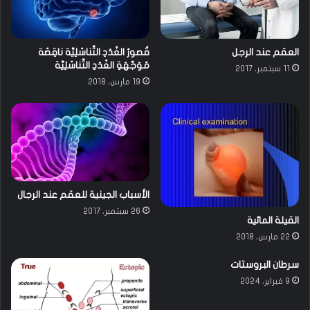
غُ
دَ
دِ
العقم عند الرجل
قُصورُ الغُدَدِ التَّناسُلِيَّة ناقِصُة
ا
مُوَجِّهَةِ الغُدَدِ التَّناسُلِيَّة
11 سبتمبر، 2017
ل
19 مارس، 2018
تَّ
ن
ا
سُ
لِ
يَّ
ة
الأسباب الجينية للعقم عند الرجال
26 سبتمبر، 2017
القيلة المائية
22 مارس، 2018
سرطان البروستات
9 فبراير، 2024