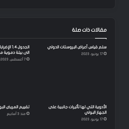
ض
ا
ل
ج
ر
مقالات ذات صلة
ا
ث
ي
سلم قياس أعراض البروستات الدولي
الجدول 1.4
م
الى بيلة دموية م
17 يونيو، 2023
ا
7 أغسطس، 2023
ل
ف
ط
و
ر
ا
ل
س
الأدوية التي لها تأثيرات جانبية على
تقييم المريض الب
ك
الجهاز البولي
منذ 3 أسابيع
ر
17 يونيو، 2023
ا
ل