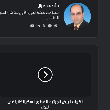
د.أحمد غزال
مجاز من هيئة البورد الأوروبية في الجر
الجنسي
مو
في
‫X
لين
‫You
قع
سب
كدإ
Tu
الوي
وك
ن
be
ب
ا
ل
ك
ر
ي
ا
ت
ا
ل
ب
الكريات البيض الجراثيم الفطور السكر الخلايا في
ي
البول