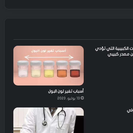
ي
ت
ج
ر
ى
ف
ي
ا
 الإضرابات الكبيبية التي تؤدي
ل
ن مصدر كبيبي
ع
ي
ا
د
ة
أسباب تغير لون البول
13 يوليو، 2023
ولي