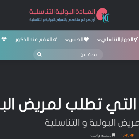
الجهاز التناسلي
الجنس
العقم عند الذكور
إ
بحث
عن
لتي تطلب لمريض البول
يض البولية و التناسلية
1٬645
دقيقة واحدة