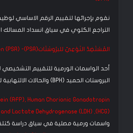
نقوم بإجرائها لتقييم الرقم الاساسي لوظي
التراجع الكلوي في سياق انسداد المسالك ال
المُسْتَضِدّ النَوْعِيّ للبرُوسْتَات(PSA)- Prostate-Specific Antigen (PSA)
أحد الواسمات الورمية للتقييم التشخيصي ل
البروستات الحميد (BPH) والحالات الالتهابية للبروستات.
ein (AFP), Human Chorionic Gonadotropin
(HCG), and Lactate Dehydrogenase (LDH)
واسمات ورمية مصلية في سياق دراسة كتلة ا