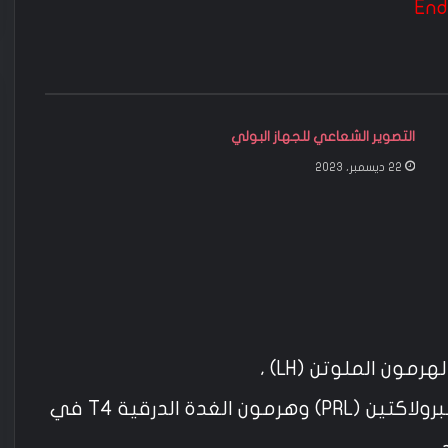
التصوير الشعاعي للجهاز البولي
22 ديسمبر، 2023
مون الملوتن (LH) ،
يمكن طلب الهرمون المنبه للجريب (FSH) والبرولاكتين (PRL) وهرمون الغدة الدرقية T4 في