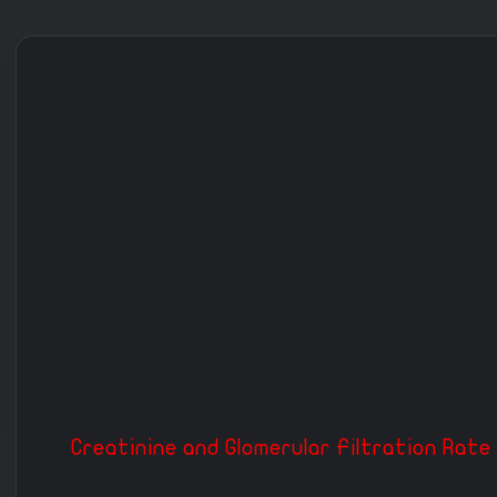
معدل الترشيح الكبيبي والكرياتينين (GFR) – Creatinine and Glomerular Filtration Rate