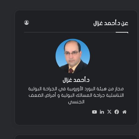
عن د.أحمد غزال
د.أحمد غزال
مجاز من هيئة البورد الأوروبية في الجراحة البولية
التناسلية جراحة المسالك البولية و أمراض الضعف
الجنسي
مو
في
‫X
لين
‫You
قع
سب
كدإ
Tu
الوي
وك
ن
be
ب