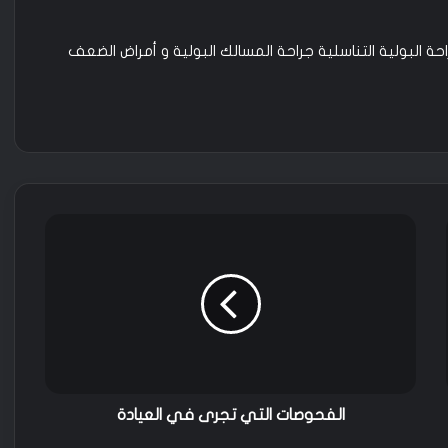
احة البولية التناسلية جراحة المسالك البولية و أمراض الضعف
ا
ل
ف
ح
و
ص
ا
ت
ا
ل
الفحوصات التي تجرى في العيادة
ت