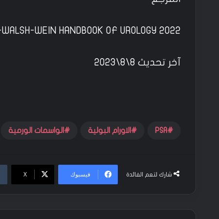
-WALSH-WEIN HANDBOOK OF UROLOGY 2022
آخر تحديث 8\8\2023
PSA
الاورام البولية
الواسمات الورمية
فيسبوك
‫X
شارك لتعم الفائدة