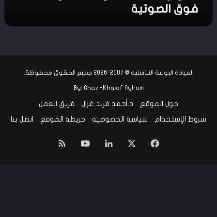
فوق الصوتية
ا
ل
ب
و
ل
ي
ة
العيادة البولية التناسلية © 2007-2026 جميع الحقوق محفوظة.
ب
By:
Ghazi-Khalaf Ayham
ا
ل
حول الموقع
د.أحمد فريد غزال
فريق العمل
م
شروط الإستخدام
سياسة الخصوصية
خريطة الموقع
اتصل بنا
و
ج
ا
‫X
فيسبوك
لينكدإن
‫YouTube
ملخص
ت
ف
الموقع
و
ق
RSS
ا
ل
ص