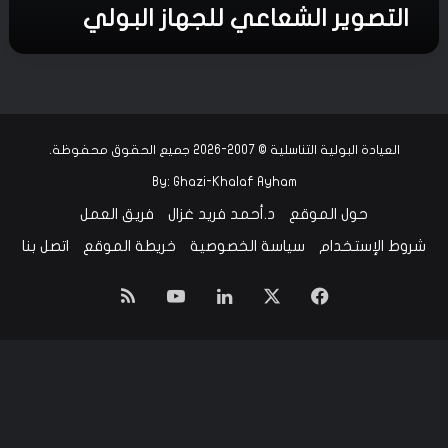
التصوير الشعاعي للجهاز البولي
ع
ي
ل
ل
ج
ه
ا
العيادة البولية التناسلية © 2007-2026 جميع الحقوق محفوظة.
ز
By:
Ghazi-Khalaf Ayham
ا
ل
حول الموقع
د.أحمد فريد غزال
فريق العمل
ب
شروط الإستخدام
سياسة الخصوصية
خريطة الموقع
اتصل بنا
و
ل
ي
‫X
فيسبوك
لينكدإن
‫YouTube
ملخص
الموقع
RSS