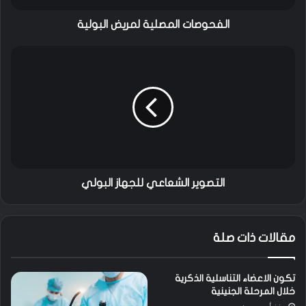
ا
ل
الفحوصات المصلية لمريض البولية
م
ص
ا
ل
ل
ي
ت
ة
ص
ل
و
م
ي
ر
ر
ي
ا
ض
ل
ا
ش
التصوير الشعاعي للجهاز البولي
ل
ع
ب
ا
و
ع
مقالات ذات صلة
ل
ي
ي
ل
ة
ل
تكون الاعضاء التناسلية الذكرية
ج
خلال المرحلة الجنينية
ه