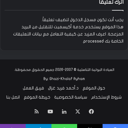
اترك تعليقاً
يجب أنت تكون
مسجل الدخول
لتضيف تعليقاً.
هذا الموقع يستخدم خدمة أكيسميت للتقليل من البريد
المزعجة.
اعرف المزيد عن كيفية التعامل مع بيانات التعليقات
الخاصة بك processed
.
العيادة البولية التناسلية © 2007-2026 جميع الحقوق محفوظة.
By:
Ghazi-Khalaf Ayham
حول الموقع
د.أحمد فريد غزال
فريق العمل
شروط الإستخدام
سياسة الخصوصية
خريطة الموقع
اتصل بنا
‫X
فيسبوك
لينكدإن
‫YouTube
ملخص
الموقع