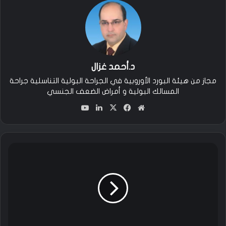
د.أحمد غزال
مجاز من هيئة البورد الأوروبية في الجراحة البولية التناسلية جراحة
المسالك البولية و أمراض الضعف الجنسي
مو
في
‫X
لين
‫You
قع
سب
كدإ
Tu
الوي
وك
ن
be
ب
ا
ل
ف
ح
و
ص
ا
ت