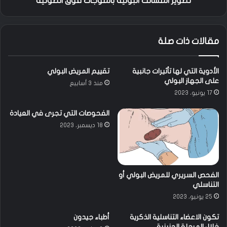
تصوير المسالك البولية بالموجات فوق الصوتية
ل
ل
ب
ك
و
ا
مقالات ذات صلة
ل
ل
ي
ب
و
الأدوية التي لها تأثيرات جانبية
تقييم المريض البولي
ل
على الجهاز البولي
منذ 3 أسابيع
ي
17 يونيو، 2023
ة
ب
الفحوصات التي تجرى في العيادة
ا
18 ديسمبر، 2023
ل
م
و
ج
ا
الفحص السريري للمريض البولي أو
ت
التناسلي
ف
25 يونيو، 2023
و
ق
تكون الاعضاء التناسلية الذكرية
أطباء جيدون
ا
خلال المرحلة الجنينية