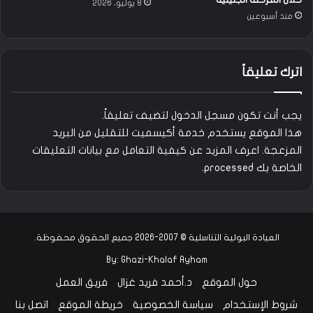
8 يوليو، 2026
ل
منذ أسبوعين
ص
و
ت
ي
اترك تعليقاً
ة
يجب أنت تكون
مسجل الدخول
لتضيف تعليقاً.
هذا الموقع يستخدم خدمة أكيسميت للتقليل من البريد
المزعجة.
اعرف المزيد عن كيفية التعامل مع بيانات التعليقات
الخاصة بك processed
.
العيادة البولية التناسلية © 2007-2026 جميع الحقوق محفوظة.
By:
Ghazi-Khalaf Ayham
حول الموقع
د.أحمد فريد غزال
فريق العمل
شروط الإستخدام
سياسة الخصوصية
خريطة الموقع
اتصل بنا