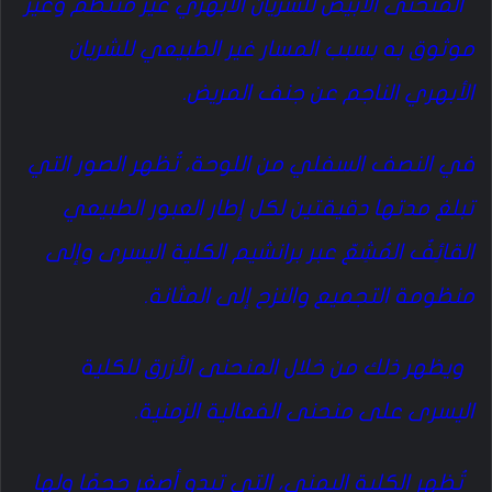
المنحنى الأبيض للشريان الأبهري غير منتظم وغير
موثوق به بسبب المسار غير الطبيعي للشريان
الأبهري الناجم عن جنف المريض.
في النصف السفلي من اللوحة، تُظهر الصور التي
تبلغ مدتها دقيقتين لكل إطار العبور الطبيعي
القائِفٌ المُشِعّ عبر برانشيم الكلية اليسرى وإلى
منظومة التجميع والنزح إلى المثانة.
ويظهر ذلك من خلال المنحنى الأزرق للكلية
اليسرى على منحنى الفعالية الزمنية.
تُظهر الكلية اليمنى، التي تبدو أصغر حجمًا ولها