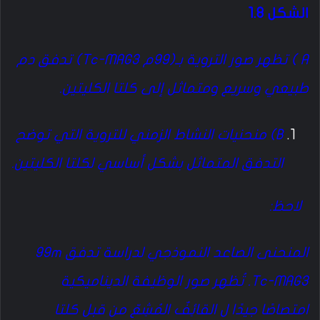
الشكل 1.8
A ) تظهر صور التروية بـ(99م Tc-MAG3) تدفق دم
طبيعي وسريع ومتماثل إلى كلتا الكليتين.
B) منحنيات النشاط الزمني للتروية التي توضح
التدفق المتماثل بشكل أساسي لكلتا الكليتين.
لاحظ:
المنحنى الصاعد النموذجي لدراسة تدفق 99m
Tc-MAG3. تُظهر صور الوظيفة الديناميكية
امتصاصًا جيدًا ل القائِفٌ المُشِعّ من قبل كلتا