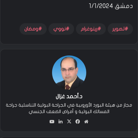
دمشق 1/1/2024
تصوير
رينوغرام
نووي
ومضان
د.أحمد غزال
مجاز من هيئة البورد الأوروبية في الجراحة البولية التناسلية جراحة
المسالك البولية و أمراض الضعف الجنسي
مو
في
‫X
لين
‫You
قع
سب
كدإ
Tu
الوي
وك
ن
be