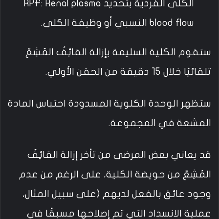
الكلى الفردية بتحديد RPF: Renal plasma
blood flow النسبي أو وظيفة الكلى.
ستقوم الكلية السليمة بإزالة القائِفٌ المُشِعّ
تلقائيًا خلال 15 دقيقة من الحقن الأولي.
ستظهر الوحدة الكلوية المسدودة احتباس المادة
المشعة في المجموعة.
قد يعاني بعض المرضى من تأخر إزالة القائِفٌ
المُشِعّ من حويضة الكلية، على الرغم من عدم
وجود عائق بالفعل لديهم (على سبيل المثال،
عملية الانسداد التي تم إصلاحها مسبقًا في